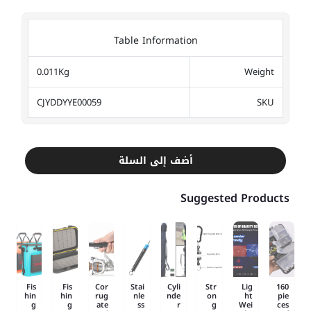
Table Information
0.011Kg
Weight
CJYDDYYE00059
SKU
أضف إلى السلة
Suggested Products
Fis
Fis
Cor
Stai
Cyli
Str
Lig
160
hin
hin
rug
nle
nde
on
ht
pie
g
g
ate
ss
r
g
Wei
ces