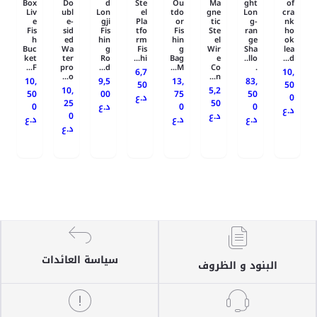
Box
Do
d
Ste
Ou
Ma
ght
of
Liv
ubl
Lon
el
tdo
gne
Lon
cra
e
e-
gji
Pla
or
tic
g-
nk
Fis
sid
Fis
tfo
Fis
Ste
ran
ho
h
ed
hin
rm
hin
el
ge
ok
Buc
Wa
g
Fis
g
Wir
Sha
lea
ket
ter
Ro
hi...
Bag
e
llo..
d...
F...
pro
d...
M...
Co
.
6,7
10,
o...
n...
10,
9,5
13,
83,
50
50
10,
5,2
50
00
75
50
د.ع
0
25
50
0
د.ع
0
0
د.ع
0
د.ع
د.ع
د.ع
د.ع
د.ع
سياسة العائدات
البنود و الظروف