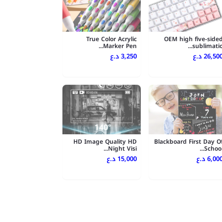
True Color Acrylic
OEM high five-side
Marker Pen...
sublimatio..
26,500 .ع
3,250 د.ع
HD Image Quality HD
Blackboard First Day O
Night Visi...
School..
6,000 .ع
15,000 د.ع