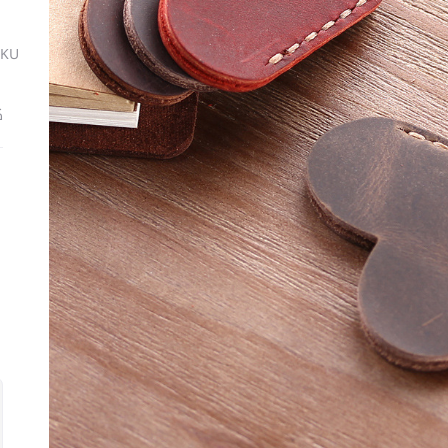
SKU
ك