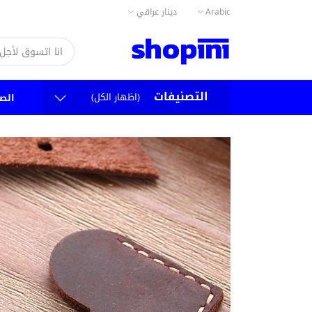
دينار عراقي
Arabic
التصنيفات
(اظهار الكل)
الص