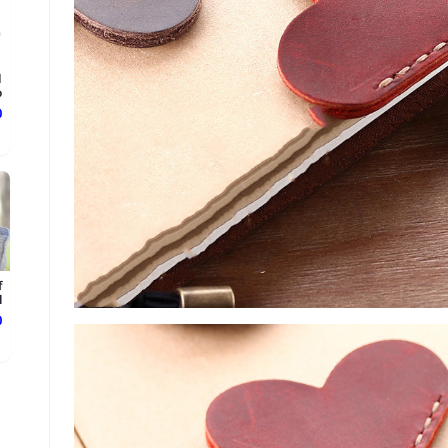
d
.
د
f
.
د