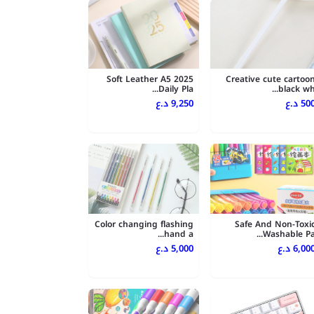
2025 Soft Leather A5
Creative cute cartoo
Daily Pla...
black wh..
500 .ع
9,250 د.ع
Color changing flashing
Safe And Non-Toxi
hand a...
Washable Pa..
6,000 .ع
5,000 د.ع