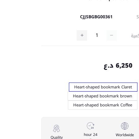
CJJSBGBG00361
مية
6,250 د.ع
Heart-shaped bookmark Claret
Heart-shaped bookmark brown
Heart-shaped bookmark Coffee
24 hour
Worldwide
Quality