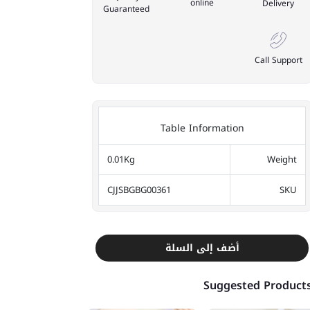
online
Delivery
Guaranteed
Call Support
Table Information
0.01Kg
Weight
CJJSBGBG00361
SKU
أضف إلى السلة
Suggested Product