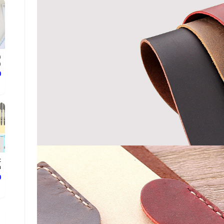
n
.
د
c
.
د