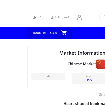
تسجيل الدخول
التسجيل
0 د.ع
العناصر)
0
(
Market Informatio
Chinese Market
عملة
بلد
USD
Sch
Heart-shaped bookm