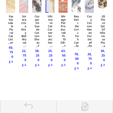
Fas
Int
Coz
Ulti
Mir
Rea
Coz
20-
hio
era
ypr
ma
age
listi
y
Pie
nab
ctiv
int
te
Pet
c
Cot
ce
le
e
Sue
Cat
Pro
Ele
ton
Set
Flo
Kitt
de
Cor
duc
ctri
Hav
Of
ral
y
Cot
ner
ts6
c
en
Hila
Cat
Bell
ton
Scr
15-
Fis
For
rio
Litt
Wa
Sho
atc
19
h
Sm
us
er...
nd
es
her
OR-
Cat
all
Plu
-...
F...
:...
1...
To..
Pe..
s...
60,
.
.
22,
38,
25,
63,
36,
75
78,
26,
75
25
25
50
25
0
00
75
0
0
0
0
0
د.ع
0
0
د.ع
د.ع
د.ع
د.ع
د.ع
د.ع
د.ع