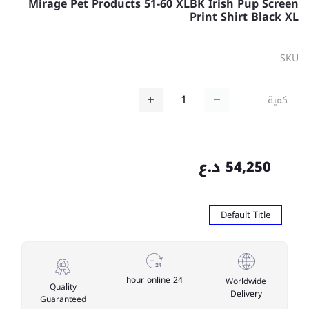
Mirage Pet Products 51-60 XLBK Irish Pup Screen
Print Shirt Black XL
SKU
كمية
54,250 د.ع
Default Title
24 hour online
Worldwide
Quality
Delivery
Guaranteed