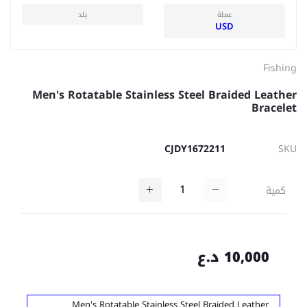
عملة
بلد
USD
Fishing
Men's Rotatable Stainless Steel Braided Leather
Bracelet
CJDY1672211
SKU
كمية
10,000 د.ع
Men's Rotatable Stainless Steel Braided Leather