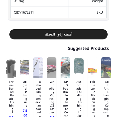
0.03Kg
Weight
CJDY1672211
SKU
أضف إلى السلة
Suggested Products
Thr
Ori
8-
Zin
GP
Aut
Fak
Bai
ee-
gin
sha
c
S
om
e
t
Bar
al
ped
Allo
Pos
atic
Lur
Ant
rel
Fis
Rin
y
itio
Fol
e
i-
Pla
hin
g
Vib
nin
din
Bla
han
stic
g
Am
rati
g
g
ck
gin
Fis
Lur
eric
ng
Re
Fis
Fis
g
hin
e
an
VIB
mo
hin
hin
Co
g
Swi
Las
te
g
g
mp
7,5
R...
vel.
er...
Co
Um
Lur
osit
00
..
ntr
br..
e
e