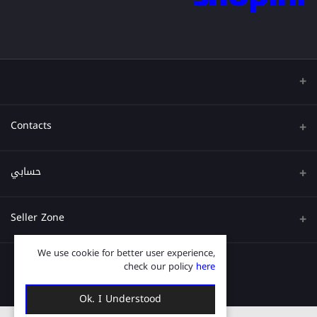
Contacts
عنوان
حسابي
هاتف
تسجيل الدخول
Seller Zone
البريد الإلكتروني
تاريخ الطلب
We use cookie for better user experience,
قدم الآن
Become A Seller
قائمة امنياتي
check our policy
here
Login to Seller Panel
ترتيب المسار
Ok. I Understood